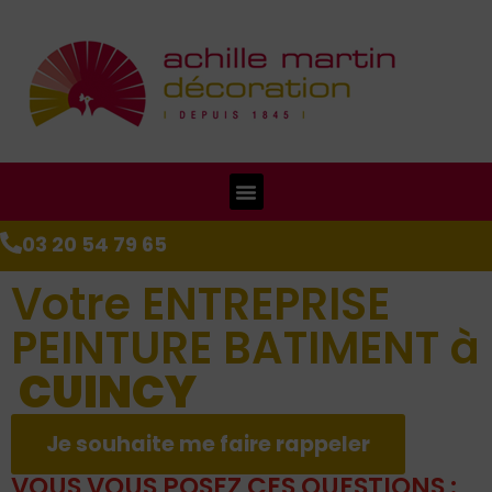
03 20 54 79 65
Votre ENTREPRISE
PEINTURE BATIMENT à
CUINCY
Je souhaite me faire rappeler
VOUS VOUS POSEZ CES QUESTIONS :