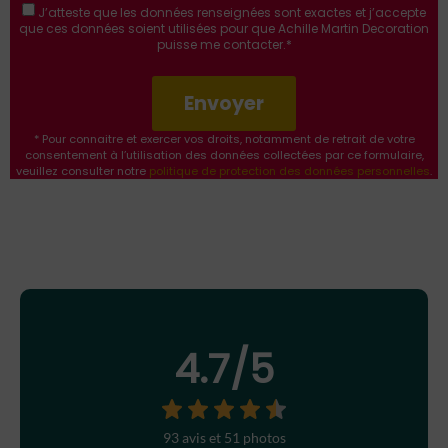
J’atteste que les données renseignées sont exactes
et j’accepte
que ces données soient utilisées pour que Achille Martin Decoration
puisse me contacter.*
Envoyer
* Pour connaitre et exercer vos droits, notamment de retrait de votre
consentement à l’utilisation des données collectées par ce formulaire,
veuillez consulter notre
politique de protection des données personnelles
.