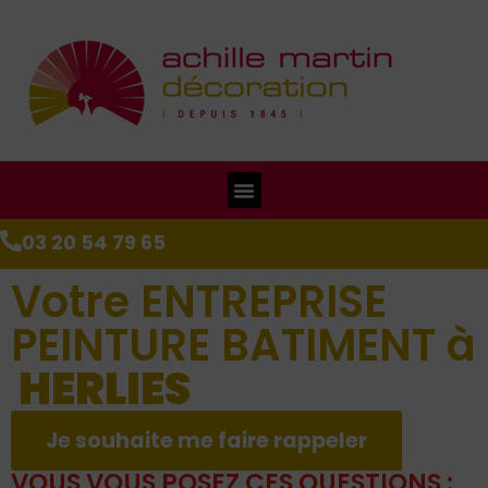
03 20 54 79 65
Votre ENTREPRISE
PEINTURE BATIMENT à
HERLIES
Je souhaite me faire rappeler
VOUS VOUS POSEZ CES QUESTIONS :