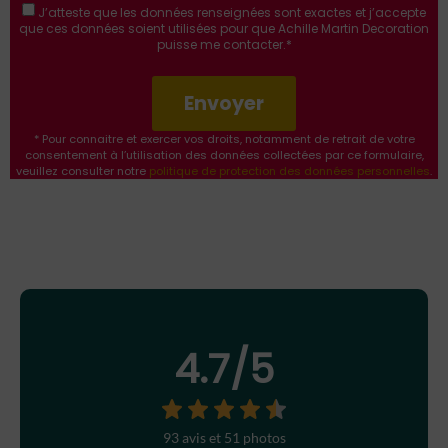
J’atteste que les données renseignées sont exactes
et j’accepte
que ces données soient utilisées pour que Achille Martin Decoration
puisse me contacter.*
Envoyer
* Pour connaitre et exercer vos droits, notamment de retrait de votre
consentement à l’utilisation des données collectées par ce formulaire,
veuillez consulter notre
politique de protection des données personnelles
.